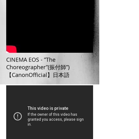
CINEMA EOS - ”The
Choreographer”(振付師”)
【CanonOfficial】日本語