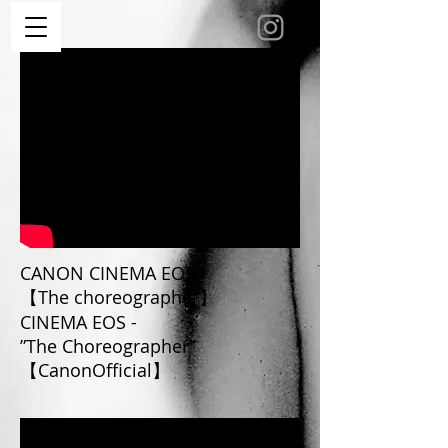
CANON CINEMA EOS
【The choreographer】
CINEMA EOS -
”The Choreographer”
【CanonOfficial】