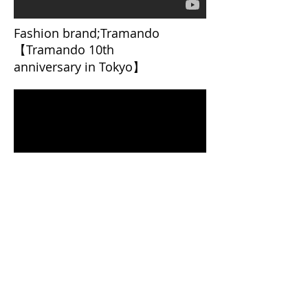
Fashion brand;Tramando
【Tramando 10th
anniversary in Tokyo】
早見優
「恋のブギウギトレイン」
special music clip for SDGs
theme song
Directed by LESLIE KEE